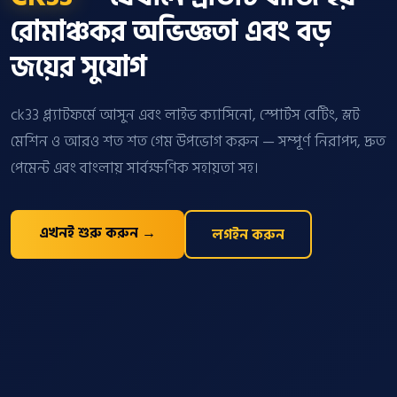
রোমাঞ্চকর অভিজ্ঞতা এবং বড়
জয়ের সুযোগ
ck33 প্ল্যাটফর্মে আসুন এবং লাইভ ক্যাসিনো, স্পোর্টস বেটিং, স্লট
মেশিন ও আরও শত শত গেম উপভোগ করুন — সম্পূর্ণ নিরাপদ, দ্রুত
পেমেন্ট এবং বাংলায় সার্বক্ষণিক সহায়তা সহ।
এখনই শুরু করুন →
লগইন করুন