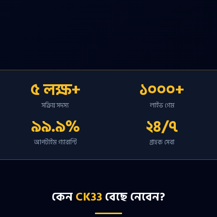
৫ লক্ষ+
১০০০+
সক্রিয় সদস্য
লাইভ গেম
৯৯.৯%
২৪/৭
আপটাইম গ্যারান্টি
গ্রাহক সেবা
কেন
CK33
বেছে নেবেন?