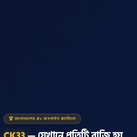
🏆 বাংলাদেশের #১ অনলাইন ক্যাসিনো
CK33
— যেখানে প্রতিটি বাজি হয়