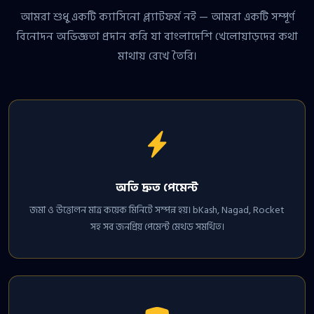
আমরা শুধু একটি ক্যাসিনো প্ল্যাটফর্ম নই — আমরা একটি সম্পূর্ণ
বিনোদন অভিজ্ঞতা প্রদান করি যা বাংলাদেশি খেলোয়াড়দের কথা
মাথায় রেখে তৈরি।
অতি দ্রুত পেমেন্ট
জমা ও উত্তোলন মাত্র কয়েক মিনিটে সম্পন্ন হয়। bKash, Nagad, Rocket
সহ সব জনপ্রিয় পেমেন্ট মেথড সমর্থিত।