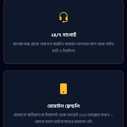
২৪/৭ সাপোর্ট
বাংলায় দক্ষ গ্রাহক সেবা দল সারাদিন সারারাত আপনার পাশে থাকে লাইভ
চ্যাট ও ইমেইলে।
মোবাইল ফ্রেন্ডলি
যেকোনো স্মার্টফোন বা ট্যাবলেট থেকে সহজেই ck33 অ্যাক্সেস করুন —
কোনো অ্যাপ ডাউনলোডের ঝামেলা নেই।