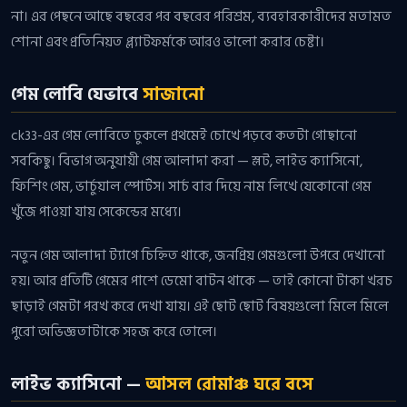
না। এর পেছনে আছে বছরের পর বছরের পরিশ্রম, ব্যবহারকারীদের মতামত
শোনা এবং প্রতিনিয়ত প্ল্যাটফর্মকে আরও ভালো করার চেষ্টা।
গেম লোবি যেভাবে
সাজানো
ck33-এর গেম লোবিতে ঢুকলে প্রথমেই চোখে পড়বে কতটা গোছানো
সবকিছু। বিভাগ অনুযায়ী গেম আলাদা করা — স্লট, লাইভ ক্যাসিনো,
ফিশিং গেম, ভার্চুয়াল স্পোর্টস। সার্চ বার দিয়ে নাম লিখে যেকোনো গেম
খুঁজে পাওয়া যায় সেকেন্ডের মধ্যে।
নতুন গেম আলাদা ট্যাগে চিহ্নিত থাকে, জনপ্রিয় গেমগুলো উপরে দেখানো
হয়। আর প্রতিটি গেমের পাশে ডেমো বাটন থাকে — তাই কোনো টাকা খরচ
ছাড়াই গেমটা পরখ করে দেখা যায়। এই ছোট ছোট বিষয়গুলো মিলে মিলে
পুরো অভিজ্ঞতাটাকে সহজ করে তোলে।
লাইভ ক্যাসিনো —
আসল রোমাঞ্চ ঘরে বসে