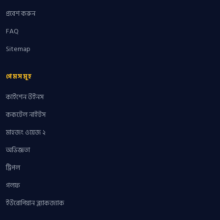
প্রবেশ করুন
FAQ
Sitemap
গেমসমূহ
কাইশেন উইনস
ককটেল নাইটস
মাহজং ওয়েজ ২
অভিজ্ঞতা
ট্রিপল
গলফ
ইউরোপিয়ান ব্ল্যাকজ্যাক