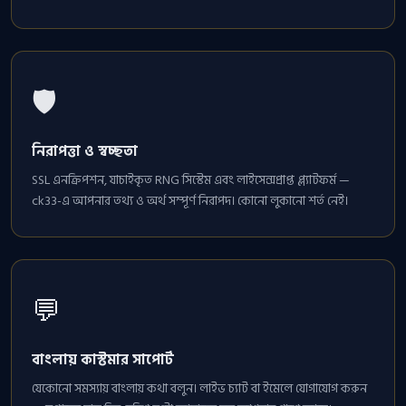
🛡️
নিরাপত্তা ও স্বচ্ছতা
SSL এনক্রিপশন, যাচাইকৃত RNG সিস্টেম এবং লাইসেন্সপ্রাপ্ত প্ল্যাটফর্ম —
ck33-এ আপনার তথ্য ও অর্থ সম্পূর্ণ নিরাপদ। কোনো লুকানো শর্ত নেই।
💬
বাংলায় কাস্টমার সাপোর্ট
যেকোনো সমস্যায় বাংলায় কথা বলুন। লাইভ চ্যাট বা ইমেলে যোগাযোগ করুন