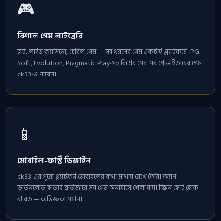
🎮
বিশাল গেম লাইব্রেরি
স্লট, লাইভ ক্যাসিনো, টেবিল গেম — সব ধরনের গেম একটাই প্ল্যাটফর্মে। PG
Soft, Evolution, Pragmatic Play-সহ বিশ্বের সেরা সব প্রোভাইডারের গেম
ck33-এ পাবেন।
📱
মোবাইল-ফার্স্ট ডিজাইন
ck33-এর পুরো প্ল্যাটফর্ম মোবাইলের কথা মাথায় রেখে তৈরি। অ্যাপ
ডাউনলোড ছাড়াই ব্রাউজারে সব গেম অনায়াসে খেলা যায়। স্ক্রিন ছোট হোক
বা বড় — অভিজ্ঞতা সমান।