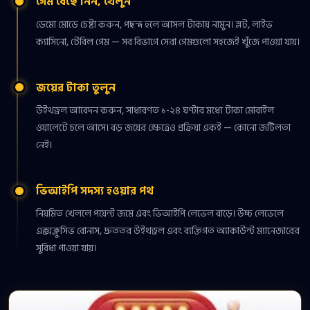
গেম বেছে নিন, খেলুন
ডেমো মোডে চেষ্টা করুন, পছন্দ হলে আসল টাকায় নামুন। স্লট, লাইভ
ক্যাসিনো, টেবিল গেম — সব বিভাগে সেরা গেমগুলো সহজেই খুঁজে পাওয়া যায়।
জয়ের টাকা তুলুন
উইথড্রল আবেদন করুন, সাধারণত ১-২৪ ঘণ্টার মধ্যে টাকা মোবাইল
ওয়ালেটে চলে আসে। বড় জয়ের ক্ষেত্রেও প্রক্রিয়া একই — কোনো জটিলতা
নেই।
ভিআইপি সদস্য হওয়ার পথ
নিয়মিত খেললে পয়েন্ট জমে এবং ভিআইপি লেভেল বাড়ে। উচ্চ লেভেলে
এক্সক্লুসিভ বোনাস, দ্রুততর উইথড্রল এবং ব্যক্তিগত অ্যাকাউন্ট ম্যানেজারের
সুবিধা পাওয়া যায়।