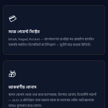
💳
সহজ পেমেন্ট সিস্টেম
bKash, Nagad, Rocket — বাংলাদেশের জনপ্রিয় সব মোবাইল ব্যাংকিং
সরাসরি সমর্থিত। ডিপোজিট বা উইথড্রল — দুটোই মাত্র কয়েক মিনিটে।
🎁
আকর্ষণীয় বোনাস
স্বাগত বোনাস থেকে শুরু করে ক্যাশব্যাক, রিলোড বোনাস, ভিআইপি পয়েন্ট
— ck33-এ প্রতিনিয়ত নানা অফার থাকে যা আপনার গেমিং অভিজ্ঞতাকে
আরও মূল্যবান করে তোলে।