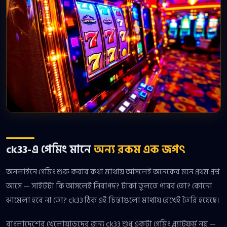
ck33-এ গেমিং মানে
অন্য রকম এক জগৎ
অনলাইনে গেমিং শুরু করার কথা মাথায় আসলেই অনেকের মনে প্রথম প্রশ্ন
আসে — সাইটটা কি আসলেই নিরাপদ? টাকা তুলতে পারব তো? কোনো
ঝামেলা হবে না তো? ck33 ঠিক এই চিন্তাগুলো মাথায় রেখেই তৈরি হয়েছে।
বাংলাদেশের খেলোয়াড়দের জন্য ck33 শুধু একটা গেমিং প্ল্যাটফর্ম নয় —