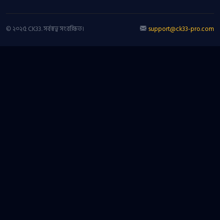
© ২০২৫ CK33. সর্বস্বত্ব সংরক্ষিত।
support@ck33-pro.com