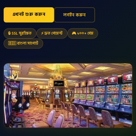
এখনই শুরু করুন
লগইন করুন
🔒 SSL সুরক্ষিত
⚡ দ্রুত পেমেন্ট
🎮 ১০০+ গেম
🇧🇩 বাংলা সাপোর্ট