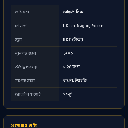
লাইসেন্স
আন্তর্জাতিক
পেমেন্ট
bKash, Nagad, Rocket
মুদ্রা
BDT (টাকা)
ন্যূনতম জমা
৳২০০
উইথড্রল সময়
১-২৪ ঘণ্টা
সাপোর্ট ভাষা
বাংলা, ইংরেজি
মোবাইল সাপোর্ট
সম্পূর্ণ
খেলোয়াড় রেটিং