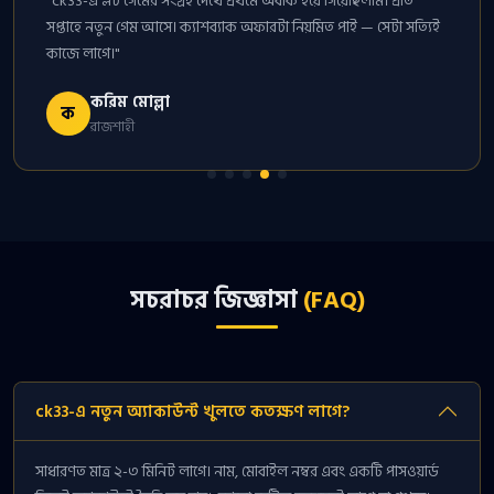
"ck33-এ স্লট গেমের সংগ্রহ দেখে প্রথমে অবাক হয়ে গিয়েছিলাম। প্রতি
সপ্তাহে নতুন গেম আসে। ক্যাশব্যাক অফারটা নিয়মিত পাই — সেটা সত্যিই
কাজে লাগে।"
করিম মোল্লা
ক
রাজশাহী
সচরাচর জিজ্ঞাসা
(FAQ)
ck33-এ নতুন অ্যাকাউন্ট খুলতে কতক্ষণ লাগে?
সাধারণত মাত্র ২-৩ মিনিট লাগে। নাম, মোবাইল নম্বর এবং একটি পাসওয়ার্ড