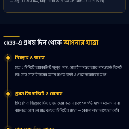
— সপ্তাহের সাত দিন, চব্বিশ ঘণ্টা আমাদের দল আপনার পাশে আছে।
ck33-এ প্রথম দিন থেকে
আপনার যাত্রা
নিবন্ধন ও স্বাগত
মাত্র ২ মিনিটে অ্যাকাউন্ট খুলুন। নাম, মোবাইল নম্বর আর পাসওয়ার্ড দিলেই
হয়। সঙ্গে সঙ্গে ইনবক্সে আসে স্বাগত বার্তা ও প্রথম অফারের তথ্য।
প্রথম ডিপোজিট ও বোনাস
bKash বা Nagad দিয়ে প্রথম জমা করুন এবং ১০০% স্বাগত বোনাস পান।
ব্যালেন্স যোগ হয় মাত্র কয়েক মিনিটের মধ্যে — কোনো লম্বা অপেক্ষা নেই।