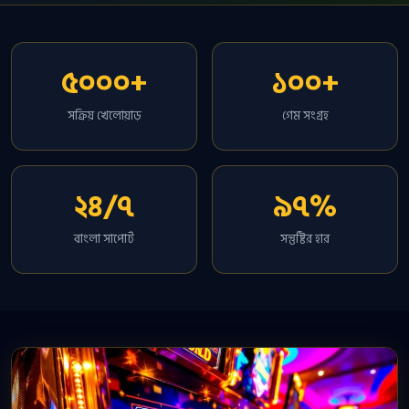
৫০০০+
১০০+
সক্রিয় খেলোয়াড়
গেম সংগ্রহ
২৪/৭
৯৭%
বাংলা সাপোর্ট
সন্তুষ্টির হার