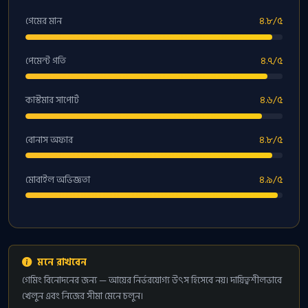
গেমের মান
৪.৮/৫
পেমেন্ট গতি
৪.৭/৫
কাস্টমার সাপোর্ট
৪.৬/৫
বোনাস অফার
৪.৮/৫
মোবাইল অভিজ্ঞতা
৪.৯/৫
মনে রাখবেন
গেমিং বিনোদনের জন্য — আয়ের নির্ভরযোগ্য উৎস হিসেবে নয়। দায়িত্বশীলভাবে
খেলুন এবং নিজের সীমা মেনে চলুন।