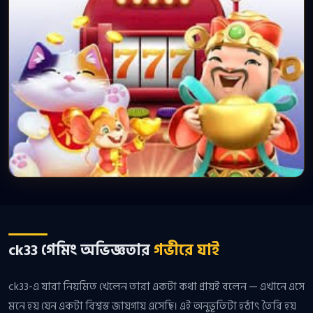
ck33 গেমিং অভিজ্ঞতার
গভীরে যাই
ck33-এ যারা নিয়মিত খেলেন তারা একটা কথা প্রায়ই বলেন — এখানে এসে
মনে হয় যেন একটা বিশ্বস্ত জায়গায় এসেছি। এই অনুভূতিটা হঠাৎ তৈরি হয়