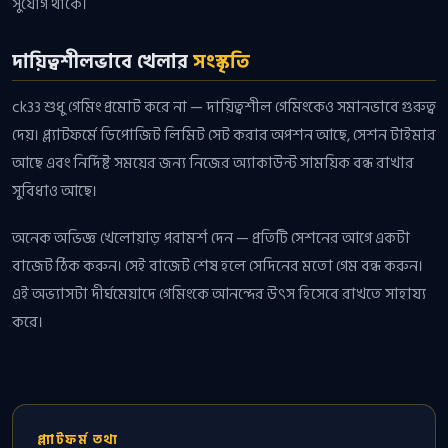
সুযোগ থাকে।
দায়িত্বশীলভাবে খেলার
সংস্কৃতি
ck33 শুধু গেমিং প্রমোট করে না — দায়িত্বশীল গেমিংকেও সমানভাবে গুরুত্ব
দেয়। প্ল্যাটফর্মে ডিপোজিট লিমিট সেট করার অপশন আছে, সেশন টাইমার
আছে এবং নির্দিষ্ট সময়ের জন্য নিজের অ্যাকাউন্ট সাময়িক বন্ধ রাখার
সুবিধাও আছে।
অনেক অভিজ্ঞ খেলোয়াড় পরামর্শ দেন — প্রতিটি সেশনের আগে একটা
বাজেট ঠিক করুন। সেই বাজেট শেষ হলে সেদিনের মতো গেম বন্ধ করুন।
এই অভ্যাসটা দীর্ঘমেয়াদে গেমিংকে আনন্দের উৎস হিসেবে রাখতে সাহায্য
করে।
প্ল্যাটফর্ম তথ্য