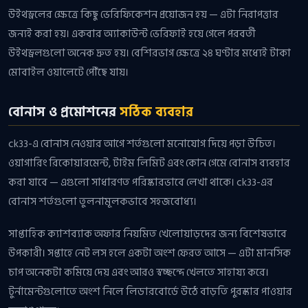
উইথড্রলের ক্ষেত্রে কিছু ভেরিফিকেশন প্রয়োজন হয় — এটা নিরাপত্তার
জন্যই করা হয়। একবার অ্যাকাউন্ট ভেরিফাই হয়ে গেলে পরবর্তী
উইথড্রলগুলো অনেক দ্রুত হয়। বেশিরভাগ ক্ষেত্রে ২৪ ঘণ্টার মধ্যেই টাকা
মোবাইল ওয়ালেটে পৌঁছে যায়।
বোনাস ও প্রমোশনের
সঠিক ব্যবহার
ck33-এ বোনাস নেওয়ার আগে শর্তগুলো মনোযোগ দিয়ে পড়া উচিত।
ওয়াগারিং রিকোয়ারমেন্ট, টাইম লিমিট এবং কোন গেমে বোনাস ব্যবহার
করা যাবে — এগুলো সাধারণত পরিষ্কারভাবে লেখা থাকে। ck33-এর
বোনাস শর্তগুলো তুলনামূলকভাবে সহজবোধ্য।
সাপ্তাহিক ক্যাশব্যাক অফার নিয়মিত খেলোয়াড়দের জন্য বিশেষভাবে
উপকারী। সপ্তাহে নেট লস হলে একটা অংশ ফেরত আসে — এটা মানসিক
চাপ অনেকটা কমিয়ে দেয় এবং আরও স্বচ্ছন্দে খেলতে সাহায্য করে।
টুর্নামেন্টগুলোতে অংশ নিলে লিডারবোর্ডে উঠে বাড়তি পুরস্কার পাওয়ার