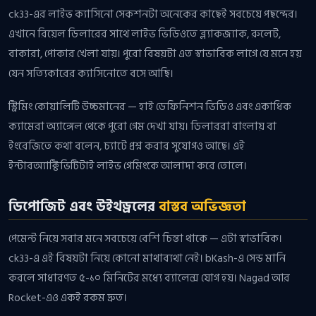
ck33-এর লাইভ ক্যাসিনো সেকশনটা অনেকের কাছেই সবচেয়ে পছন্দের।
এখানে রিয়েল ডিলারের সাথে লাইভ ভিডিওতে ব্ল্যাকজ্যাক, রুলেট,
বাকারা, পোকার খেলা যায়। পুরো বিষয়টা এত স্বাভাবিক লাগে যে মনে হয়
যেন সত্যিকারের ক্যাসিনোতে বসে আছি।
স্ট্রিমিং কোয়ালিটি উচ্চমানের — হাই ডেফিনিশন ভিডিও এবং একাধিক
ক্যামেরা অ্যাঙ্গেল থেকে পুরো গেম দেখা যায়। ডিলাররা বাংলায় বা
ইংরেজিতে কথা বলেন, চ্যাটে প্রশ্ন করার সুযোগও আছে। এই
ইন্টার‌অ্যাক্টিভিটিটাই লাইভ গেমিংকে আলাদা করে তোলে।
ডিপোজিট এবং উইথড্রলের
বাস্তব অভিজ্ঞতা
পেমেন্ট নিয়ে সবার মনে সবচেয়ে বেশি চিন্তা থাকে — এটা স্বাভাবিক।
ck33-এ এই বিষয়টা নিয়ে কোনো মাথাব্যথা নেই। bKash-এ সেন্ড মানি
করলে সাধারণত ৫-১০ মিনিটের মধ্যে ব্যালেন্স যোগ হয়। Nagad আর
Rocket-এও একই রকম দ্রুত।