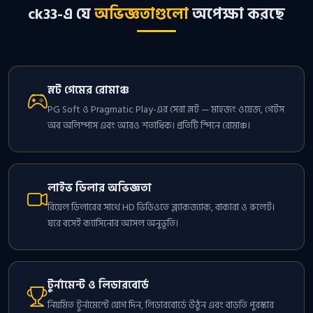
ck33-এ যে
অভিজ্ঞতাগুলো
অপেক্ষা করছে
স্লট গেমের রোমাঞ্চ
PG Soft ও Pragmatic Play-এর সেরা স্লট — মাহজং ওয়েজ, গেটস
অব অলিম্পাস এবং আরও শতাধিক। প্রতিটি স্পিনে রোমাঞ্চ।
লাইভ ডিলার অভিজ্ঞতা
রিয়েল ডিলারের সাথে HD ভিডিওতে ব্ল্যাকজ্যাক, বাকারা ও রুলেট।
ঘরে বসেই ক্যাসিনোর আসল অনুভূতি।
টুর্নামেন্ট ও লিডারবোর্ড
নিয়মিত টুর্নামেন্টে যোগ দিন, লিডারবোর্ডে উঠুন এবং বাড়তি পুরস্কার