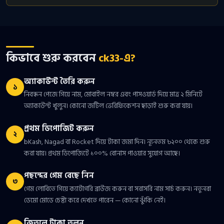
কিভাবে শুরু করবেন
ck33-এ?
অ্যাকাউন্ট তৈরি করুন
১
নিবন্ধন পেজে গিয়ে নাম, মোবাইল নম্বর এবং পাসওয়ার্ড দিয়ে মাত্র ২ মিনিটে
অ্যাকাউন্ট খুলুন। কোনো জটিল ভেরিফিকেশন ছাড়াই শুরু করা যায়।
প্রথম ডিপোজিট করুন
২
bKash, Nagad বা Rocket দিয়ে টাকা জমা দিন। ন্যূনতম ৳২০০ থেকে শুরু
করা যায়। প্রথম ডিপোজিটে ১০০% বোনাস পাওয়ার সুযোগ আছে।
পছন্দের গেম বেছে নিন
৩
গেম লোবিতে গিয়ে ক্যাটাগরি ব্রাউজ করুন বা সরাসরি নাম সার্চ করুন। নতুনরা
ডেমো মোডে চেষ্টা করে দেখতে পারেন — কোনো ঝুঁকি নেই।
জিতলে টাকা তুলুন