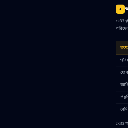
আ
২
ck33 প্
পরিষেব
তথ্
পরিচ
যোগ
আর্থ
প্রযু
গেমি
ck33 কখ