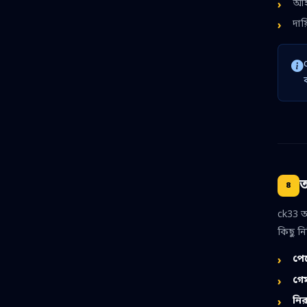
আইন
দায
ত
৪
ck33 আ
কিছু নি
পেম
গেম
নির