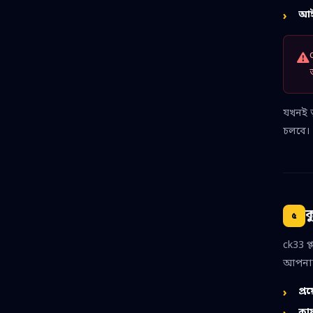
আইন
যখনই ত
চলবে।
ক
৫
ck33 প
আপনার 
প্র
কার