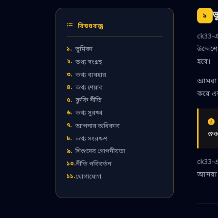
ভ
১
বিষয়বস্তু
ck33-এ
উদ্দেশ্
১.
ভূমিকা
হবে।
২.
তথ্য সংগ্রহ
৩.
তথ্য ব্যবহার
আমরা ব
৪.
তথ্য শেয়ার
করে এব
৫.
কুকি নীতি
৬.
তথ্য সুরক্ষা
৭.
আপনার অধিকার
গুর
৮.
তথ্য সংরক্ষণ
৯.
শিশুদের গোপনীয়তা
ck33-এ
১০.
নীতি পরিবর্তন
আমরা সর
১১.
যোগাযোগ