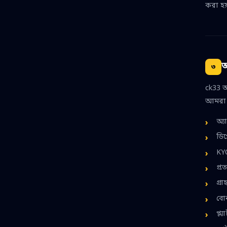
করা হয
আ
৩
ck33 আ
আমরা 
অ্য
ডিপ
KYC
প্র
গ্র
বোন
প্ল