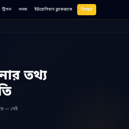
ট্রিপল
গলফ
ইউরোপিয়ান ব্ল্যাকজ্যাক
নিবন্ধন
র তথ্য
ুতি
 হয় — সেই