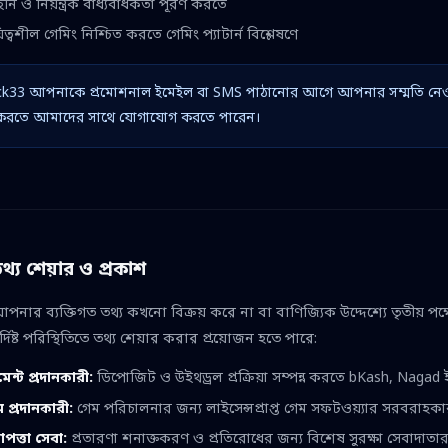
ি ও নিয়ন্ত্রক বাধ্যবাধকতা পূরণ করতে
়িত্বশীল গেমিং নিশ্চিত করতে গেমিং প্যাটার্ন বিশ্লেষণে
ck33 আপনাকে প্রমোশনাল ইমেইল বা SMS পাঠানোর আগে আপনার সম্মতি নেওয়
করতে আমাদের সাথে যোগাযোগ করতে পারেন।
থ্য শেয়ার ও প্রকাশ
পনার ব্যক্তিগত তথ্য কখনো বিক্রয় করে না বা বাণিজ্যিক উদ্দেশ্যে তৃতীয় পক
র্দিষ্ট পরিস্থিতিতে তথ্য শেয়ার করার প্রয়োজন হতে পারে:
েন্ট প্রদানকারী:
ডিপোজিট ও উইথড্রল প্রক্রিয়া সম্পন্ন করতে bKash, Nagad ইত
 প্রদানকারী:
গেম পরিচালনার জন্য লাইসেন্সপ্রাপ্ত গেম সফটওয়্যার সরবরাহকার
াপত্তা সেবা:
প্রতারণা শনাক্তকরণ ও প্রতিরোধের জন্য বিশেষ সুরক্ষা সেবাদাতা