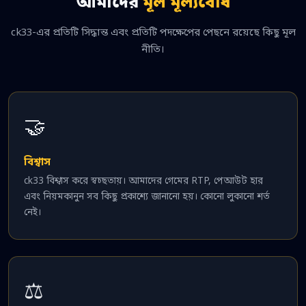
আমাদের
মূল মূল্যবোধ
ck33-এর প্রতিটি সিদ্ধান্ত এবং প্রতিটি পদক্ষেপের পেছনে রয়েছে কিছু মূল
নীতি।
🤝
বিশ্বাস
ck33 বিশ্বাস করে স্বচ্ছতায়। আমাদের গেমের RTP, পেআউট হার
এবং নিয়মকানুন সব কিছু প্রকাশ্যে জানানো হয়। কোনো লুকানো শর্ত
নেই।
⚖️