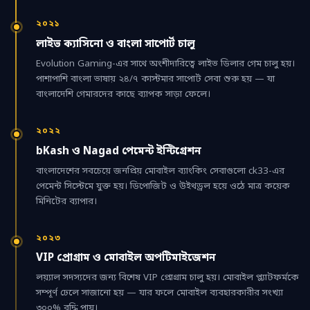
২০২১
লাইভ ক্যাসিনো ও বাংলা সাপোর্ট চালু
Evolution Gaming-এর সাথে অংশীদারিত্বে লাইভ ডিলার গেম চালু হয়।
পাশাপাশি বাংলা ভাষায় ২৪/৭ কাস্টমার সাপোর্ট সেবা শুরু হয় — যা
বাংলাদেশি গেমারদের কাছে ব্যাপক সাড়া ফেলে।
২০২২
bKash ও Nagad পেমেন্ট ইন্টিগ্রেশন
বাংলাদেশের সবচেয়ে জনপ্রিয় মোবাইল ব্যাংকিং সেবাগুলো ck33-এর
পেমেন্ট সিস্টেমে যুক্ত হয়। ডিপোজিট ও উইথড্রল হয়ে ওঠে মাত্র কয়েক
মিনিটের ব্যাপার।
২০২৩
VIP প্রোগ্রাম ও মোবাইল অপটিমাইজেশন
লয়্যাল সদস্যদের জন্য বিশেষ VIP প্রোগ্রাম চালু হয়। মোবাইল প্ল্যাটফর্মকে
সম্পূর্ণ ঢেলে সাজানো হয় — যার ফলে মোবাইল ব্যবহারকারীর সংখ্যা
৩০০% বৃদ্ধি পায়।