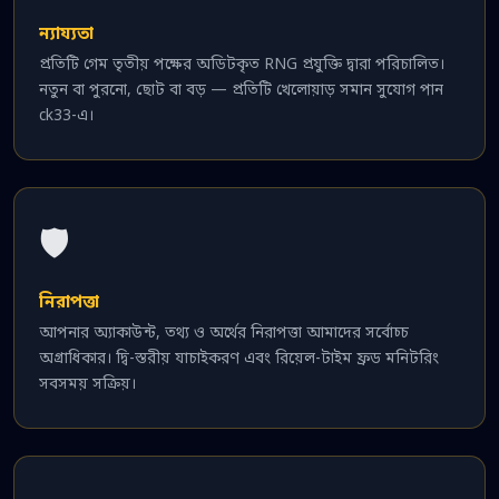
ন্যায্যতা
প্রতিটি গেম তৃতীয় পক্ষের অডিটকৃত RNG প্রযুক্তি দ্বারা পরিচালিত।
নতুন বা পুরনো, ছোট বা বড় — প্রতিটি খেলোয়াড় সমান সুযোগ পান
ck33-এ।
🛡️
নিরাপত্তা
আপনার অ্যাকাউন্ট, তথ্য ও অর্থের নিরাপত্তা আমাদের সর্বোচ্চ
অগ্রাধিকার। দ্বি-স্তরীয় যাচাইকরণ এবং রিয়েল-টাইম ফ্রড মনিটরিং
সবসময় সক্রিয়।