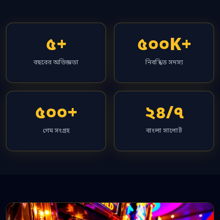
৫+
৫০০K+
বছরের অভিজ্ঞতা
নিবন্ধিত সদস্য
৫০০+
২৪/৭
গেম সংগ্রহ
বাংলা সাপোর্ট