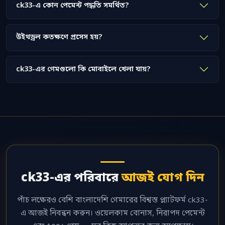
ck33-এ কোন পেমেন্ট পদ্ধতি সমর্থিত?
উইথড্রল কতক্ষণে প্রসেস হয়?
ck33-এর গেমগুলো কি মোবাইলে খেলা যায়?
ck33-এর পরিবারে
আজই যোগ দিন
পাঁচ লক্ষেরও বেশি বাংলাদেশি গেমারের বিশ্বস্ত প্ল্যাটফর্ম ck33-
এ আজই নিবন্ধন করুন। ওয়েলকাম বোনাস, নিরাপদ পেমেন্ট