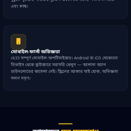
এবং স্বচ্ছ।
মোবাইল-ফার্স্ট অভিজ্ঞতা
ck33 সম্পূর্ণ মোবাইল-অপটিমাইজড। Android বা iOS যেকোনো
ডিভাইস থেকে ব্রাউজারে সরাসরি খেলুন — আলাদা অ্যাপ
ডাউনলোডের ঝামেলা নেই। স্ক্রিনের আকার যাই হোক, অভিজ্ঞতা
সমান মসৃণ।