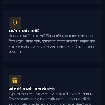
২৪/৭ বাংলা সাপোর্ট
ck33-এর কাস্টমার সাপোর্ট টিম সারাদিন, সারারাত বাংলায় সেবা
দিতে প্রস্তুত। লাইভ চ্যাট, ইমেইল বা ফোনে যোগাযোগ করলে গড়ে
মাত্র ২ মিনিটের মধ্যে জবাব পাবেন। কোনো সমস্যাই অমীমাংসিত
থাকে না।
আকর্ষণীয় বোনাস ও প্রমোশন
নতুন সদস্যদের জন্য ওয়েলকাম বোনাস, প্রতিদিনের ক্যাশব্যাক,
রিলোড বোনাস এবং VIP লয়্যালটি পয়েন্ট — ck33-এ প্রতিটি
মুহূর্তে পুরস্কার পাওয়ার সুযোগ থাকে। বোনাসের শর্তাবলী সহজ