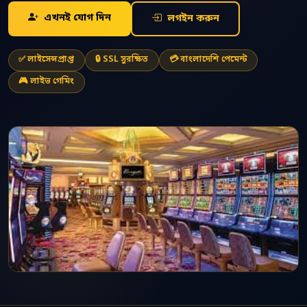
এখনই যোগ দিন
লগইন করুন
✅ লাইসেন্সপ্রাপ্ত
🔒 SSL সুরক্ষিত
💳 বাংলাদেশি পেমেন্ট
🎮 লাইভ গেমিং