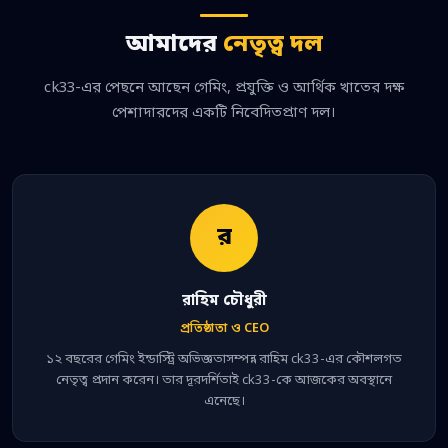
আমাদের
নেতৃত্ব দল
ck33-এর পেছনে আছেন গেমিং, প্রযুক্তি ও আর্থিক খাতের দক্ষ
পেশাদারদের একটি নিবেদিতপ্রাণ দল।
র
রাহিম চৌধুরী
প্রতিষ্ঠাতা ও CEO
১২ বছরের গেমিং ইন্ডাস্ট্রি অভিজ্ঞতাসম্পন্ন রাহিম ck33-এর কৌশলগত
নেতৃত্ব প্রদান করেন। তার দূরদর্শিতাই ck33-কে আজকের অবস্থানে
এনেছে।