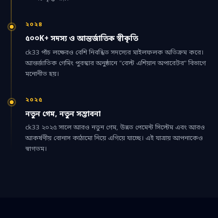
২০২৪
৫০০K+ সদস্য ও আন্তর্জাতিক স্বীকৃতি
ck33 পাঁচ লক্ষেরও বেশি নিবন্ধিত সদস্যের মাইলফলক অতিক্রম করে।
আন্তর্জাতিক গেমিং পুরস্কার অনুষ্ঠানে "বেস্ট এশিয়ান অপারেটর" বিভাগে
মনোনীত হয়।
২০২৫
নতুন গেম, নতুন সম্ভাবনা
ck33 ২০২৫ সালে আরও নতুন গেম, উন্নত পেমেন্ট সিস্টেম এবং আরও
আকর্ষণীয় বোনাস কাঠামো নিয়ে এগিয়ে যাচ্ছে। এই যাত্রায় আপনাকেও
স্বাগতম।