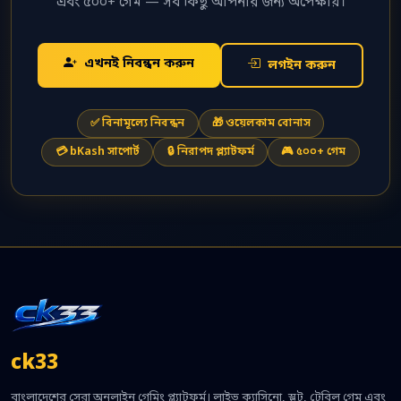
এবং ৫০০+ গেম — সব কিছু আপনার জন্য অপেক্ষায়।
এখনই নিবন্ধন করুন
লগইন করুন
✅ বিনামূল্যে নিবন্ধন
🎁 ওয়েলকাম বোনাস
💳 bKash সাপোর্ট
🔒 নিরাপদ প্ল্যাটফর্ম
🎮 ৫০০+ গেম
ck33
বাংলাদেশের সেরা অনলাইন গেমিং প্ল্যাটফর্ম। লাইভ ক্যাসিনো, স্লট, টেবিল গেম এবং